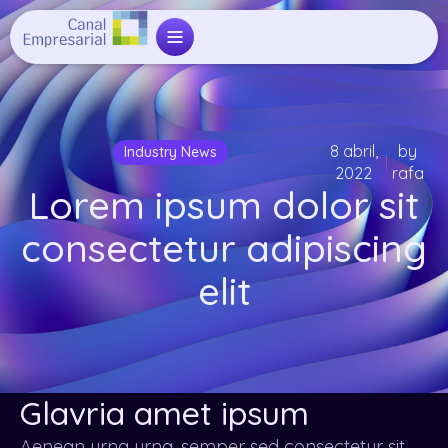
8 abril,
by
Industry News
2022
rafa
Lorem ipsum dolor sit
consectetur adipiscing
elit
Glavria amet ipsum
Aenean urna urna, semper sed consectetur sit